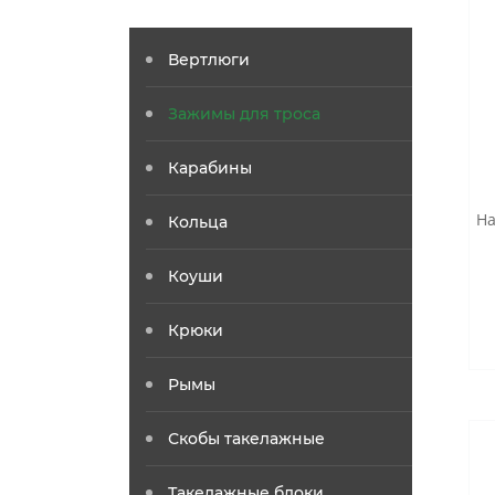
Вертлюги
Зажимы для троса
Карабины
На
Кольца
Коуши
Крюки
Рымы
Скобы такелажные
Такелажные блоки