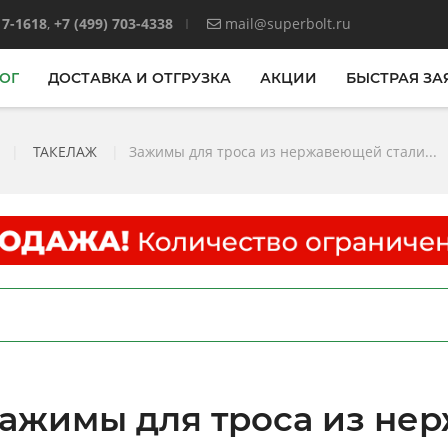
17-1618
,
+7 (499) 703-4338
mail@superbolt.ru
ОГ
ДОСТАВКА И ОТГРУЗКА
АКЦИИ
БЫСТРАЯ ЗА
|
ТАКЕЛАЖ
|
Зажимы для троса из нержавеющей стали...
ажимы для троса из не