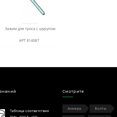
Зажим для троса с шурупом
АРТ 814087
 знаний
Смотрите
Анкера
Болты
Таблица соответствия