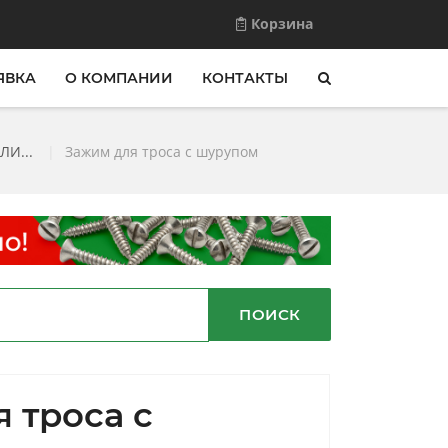
Корзина
ЯВКА
О КОМПАНИИ
КОНТАКТЫ
И...
|
Зажим для троса с шурупом
ПОИСК
 троса с