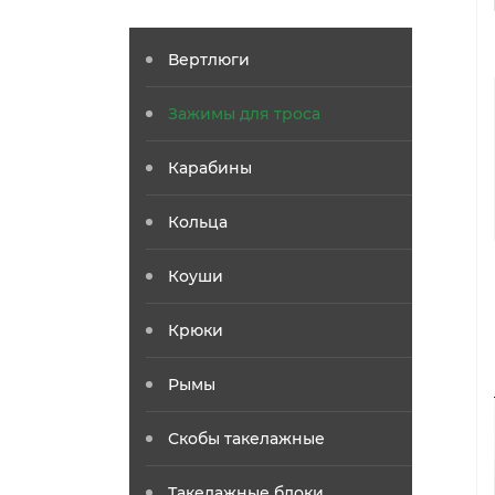
Вертлюги
Зажимы для троса
Карабины
Кольца
Коуши
Крюки
Рымы
Скобы такелажные
Такелажные блоки