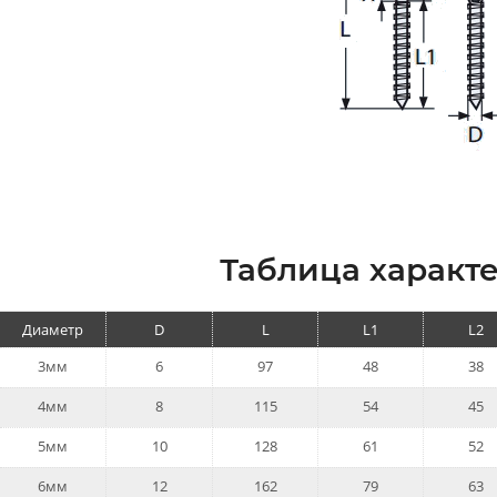
Таблица характе
Диаметр
D
L
L1
L2
3мм
6
97
48
38
4мм
8
115
54
45
5мм
10
128
61
52
6мм
12
162
79
63