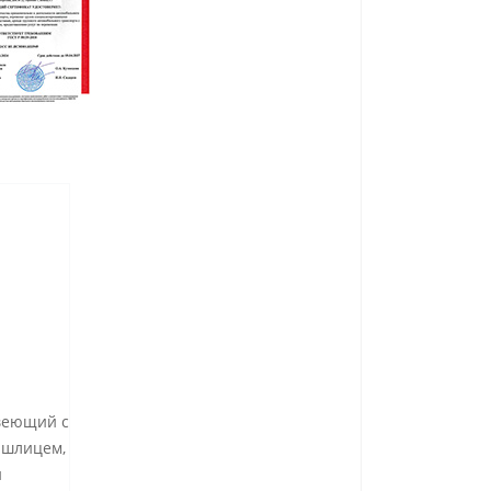
авеющий с
 шлицем,
и