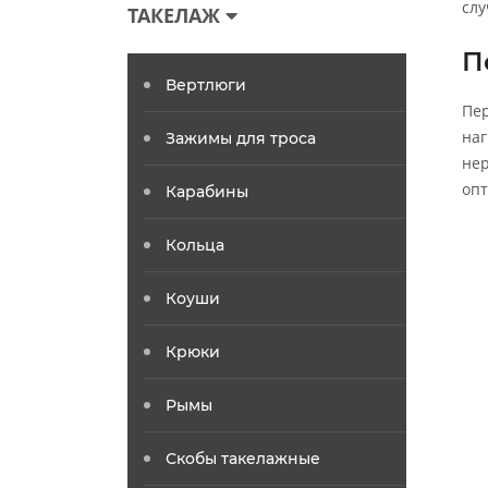
слу
ТАКЕЛАЖ
П
Вертлюги
Пер
наг
Зажимы для троса
нер
опт
Карабины
Кольца
Коуши
Крюки
Рымы
Скобы такелажные