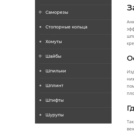
З
Саморезы
Анк
Стопорные кольца
эфф
шпи
Хомуты
кре
Шайбы
О
Шпильки
Изд
ниж
Шплинт
пом
пло
Штифты
Г
Шурупы
Так
вен