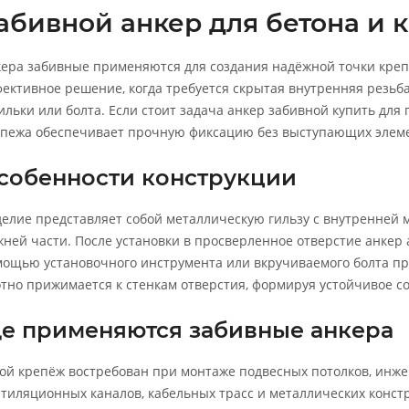
абивной анкер для бетона и 
ера забивные применяются для создания надёжной точки креп
ективное решение, когда требуется скрытая внутренняя резьб
льки или болта. Если стоит задача анкер забивной купить для
пежа обеспечивает прочную фиксацию без выступающих элеме
собенности конструкции
елие представляет собой металлическую гильзу с внутренней 
ней части. После установки в просверленное отверстие анкер а
ощью установочного инструмента или вкручиваемого болта пр
тно прижимается к стенкам отверстия, формируя устойчивое со
де применяются забивные анкера
ой крепёж востребован при монтаже подвесных потолков, инже
тиляционных каналов, кабельных трасс и металлических констр