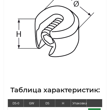
Таблица характеристик:
DS-0
GW
DS
H
Упаковка