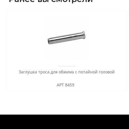
Заглушка троса для обжима с потайной головой
АРТ 8459