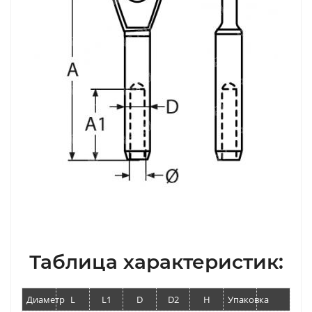
Таблица характеристик:
Диаметр
L
L1
D
D2
H
Упаковка