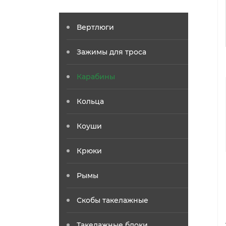
Вертлюги
Зажимы для троса
Карабины
Кольца
Коуши
Крюки
Рымы
Скобы такелажные
Такелажные блоки