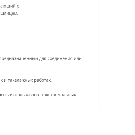
авеющий с
 шлицем,
и
 предназначенный для соединения или
х и такелажных работах.
быть использована в экстремальных