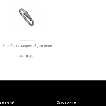
Карабин с защелкой для цепи
АРТ 8487
 знаний
Смотрите