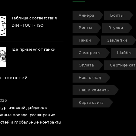
Анкера
Болты
Таблица соответствия
DIN - ГОСТ - ISO
Винты
Втулки
Гайки
Заклепки
Где применяют гайки
Саморезы
Шайбы
Оплата
Сертифика
а новостей
Наш склад
Наши клиенты
2026
Карта сайта
лургический дайджест:
одные поезда, расширение
стей и глобальные контракты