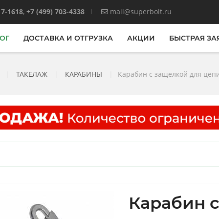
17-1618
,
+7 (499) 703-4338
mail@superbolt.ru
ОГ
ДОСТАВКА И ОТГРУЗКА
АКЦИИ
БЫСТРАЯ ЗА
|
ТАКЕЛАЖ
|
КАРАБИНЫ
|
Карабин с защелкой для цеп
Карабин с