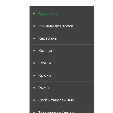
Вертлюги
Зажимы для троса
Карабины
Кольца
Коуши
Крюки
Рымы
Скобы такелажные
Такелажные блоки