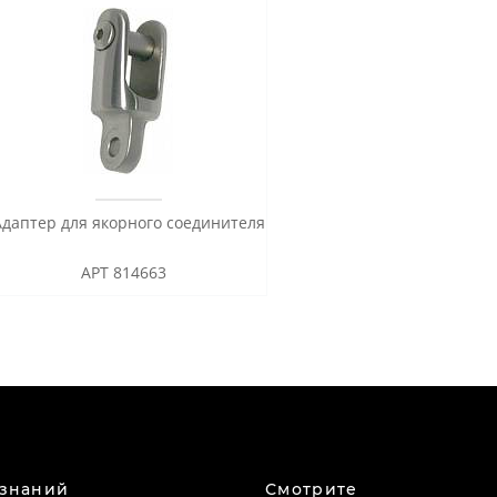
Адаптер для якорного соединителя
АРТ 814663
 знаний
Смотрите