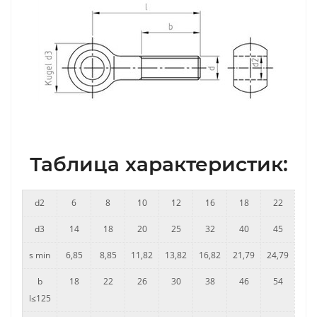
Таблица характеристик:
d2
6
8
10
12
16
18
22
d3
14
18
20
25
32
40
45
s min
6,85
8,85
11,82
13,82
16,82
21,79
24,79
b
18
22
26
30
38
46
54
l≤125