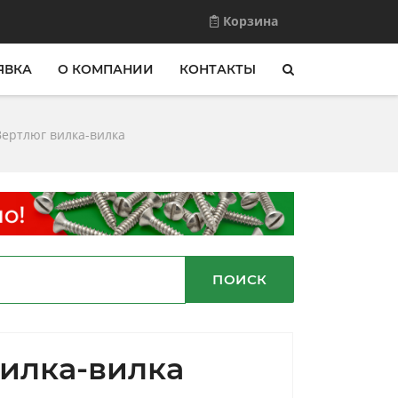
Корзина
ЯВКА
О КОМПАНИИ
КОНТАКТЫ
Вертлюг вилка-вилка
ПОИСК
вилка-вилка