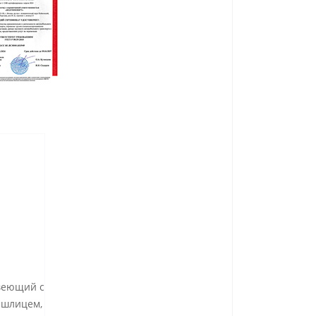
авеющий с
 шлицем,