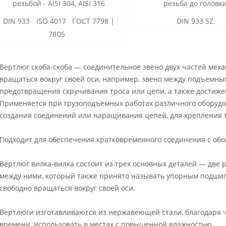
резьбой - AISI 304, AISI 316
резьба до головк
DIN 933 ISO 4017 ГОСТ 7798 |
DIN 933 SZ
7805
Вертлюг скоба-скоба — соединительное звено двух частей мех
вращаться вокруг своей оси, например, звено между подъемны
предотвращения скручивания троса или цепи, а также достиже
Применяется при грузоподъемных работах различного оборудов
создания соединений или наращивания цепей, для крепления 
Подходит для обеспечения кратковременного соединения с обо
Вертлюг вилка-вилка состоит из трех основных деталей — две
между ними, который также принято называть упорным подши
свободно вращаться вокруг своей оси.
Вертлюги изготавливаются из нержавеющей стали, благодаря ч
времени, использовать в местах с повышенной влажностью.