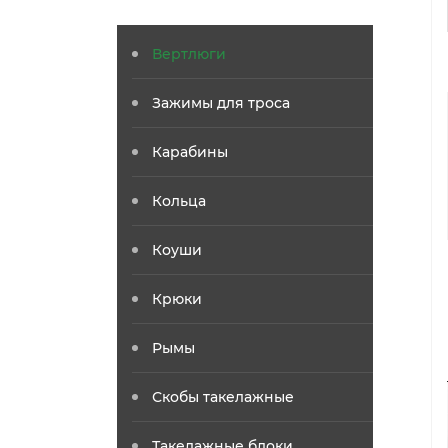
Вертлюги
Зажимы для троса
Карабины
Кольца
Коуши
Крюки
Рымы
Скобы такелажные
Такелажные блоки