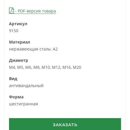
- PDF-версия товара
Артикул
9150
Материал
нержавеющая сталь: А2
Диаметр
М4, М5, М6, М8, М10, М12, М16, М20
Вид
антивандальный
Форма
шестигранная
ЗАКАЗАТЬ