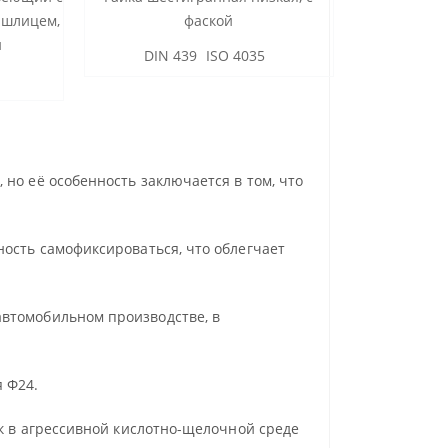
 шлицем,
фаской
DIN 
и
DIN 439 ISO 4035
867
но её особенность заключается в том, что
ность самофиксироваться, что облегчает
втомобильном производстве, в
 Ф24.
ак в агрессивной кислотно-щелочной среде