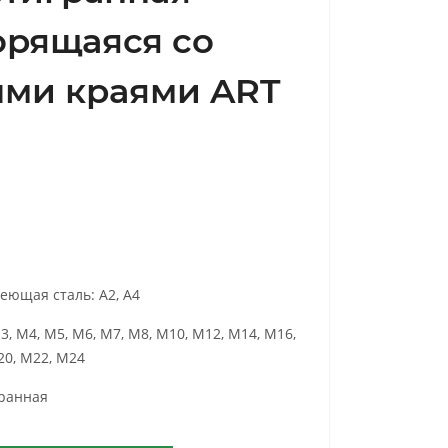
орящаяся со
ми краями ART
еющая сталь: А2, А4
3, М4, М5, М6, М7, М8, М10, М12, М14, М16,
20, М22, М24
ранная