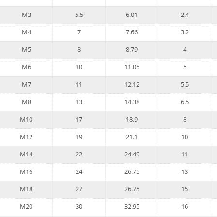
M3
5.5
6.01
2.4
M4
7
7.66
3.2
M5
8
8.79
4
M6
10
11.05
5
M7
11
12.12
5.5
M8
13
14.38
6.5
M10
17
18.9
8
M12
19
21.1
10
M14
22
24.49
11
M16
24
26.75
13
M18
27
26.75
15
M20
30
32.95
16