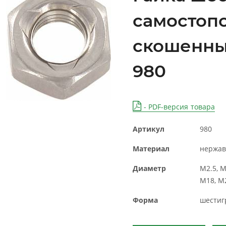
самостоп
скошенны
980
- PDF-версия товара
Артикул
980
Материал
нержав
Диаметр
М2.5, М
М18, М
Форма
шестиг