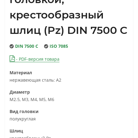
крестообразный
шлиц (Pz) DIN 7500 C
DIN 7500 C
ISO 7085
- PDF-версия товара
Материал
нержавеющая сталь: А2
Диаметр
М2.5, М3, М4, М5, М6
Вид головки
полукруглая
Шлиц