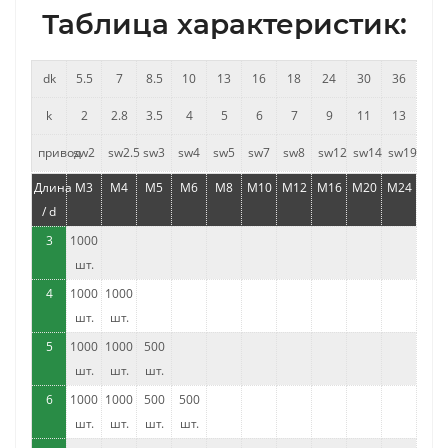
Таблица характеристик:
dk
5.5
7
8.5
10
13
16
18
24
30
36
k
2
2.8
3.5
4
5
6
7
9
11
13
привод
sw2
sw2.5
sw3
sw4
sw5
sw7
sw8
sw12
sw14
sw19
Длина
M3
M4
M5
M6
M8
M10
M12
M16
M20
M24
/ d
3
1000
шт.
4
1000
1000
шт.
шт.
5
1000
1000
500
шт.
шт.
шт.
6
1000
1000
500
500
шт.
шт.
шт.
шт.