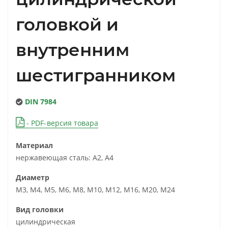
головкой и
внутренним
шестигранником
DIN 7984
- PDF-версия товара
Материал
нержавеющая сталь: А2, А4
Диаметр
М3, М4, М5, М6, М8, М10, М12, М16, М20, М24
Вид головки
цилиндрическая