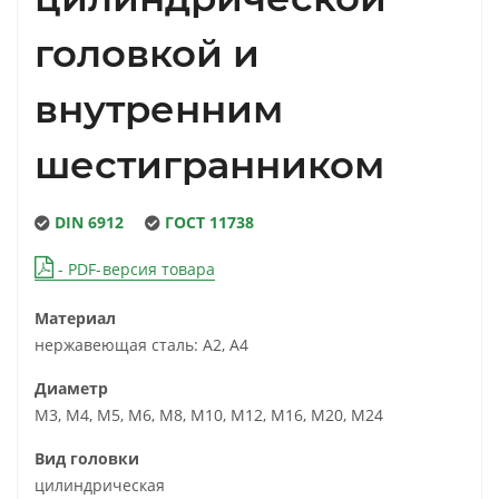
головкой и
внутренним
шестигранником
DIN 6912
ГОСТ 11738
- PDF-версия товара
Материал
нержавеющая сталь: А2, А4
Диаметр
М3, М4, М5, М6, М8, М10, М12, М16, М20, М24
Вид головки
цилиндрическая