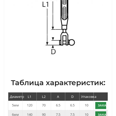
Таблица характеристик:
Диаметр
L1
L2
A
D
Упаковка
5мм
120
70
6.5
6.5
10
ЗАКАЗАТЬ
6мм
140
90
7.5
7.5
10
ЗАКАЗАТЬ