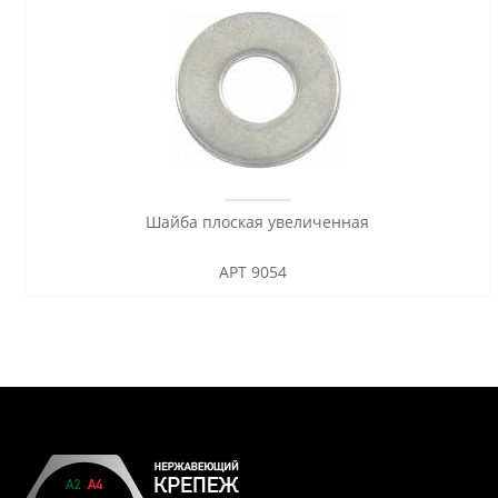
Шайба плоская увеличенная
АРТ 9054