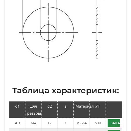
Таблица характеристик:
d1
Для
d2
s
Материал
УП
резьбы
4.3
M4
12
1
A2 A4
500
ЗАКАЗАТЬ