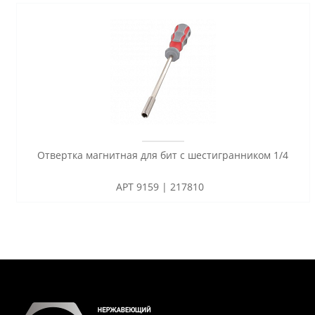
Отвертка магнитная для бит с шестигранником 1/4
АРТ 9159 | 217810