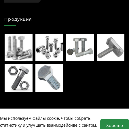
Продукция
Мы используем файлы cookie, чтобы собрать
©
Компания "Суперболт", все права защищены. 2026
статистику и улучшать взаимодейсиве с сайтом.
Хорошо