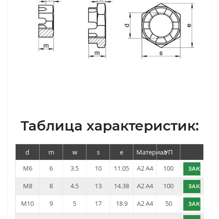
Таблица характеристик:
d
m
w
s
e
Материал
УП
M6
6
3.5
10
11.05
А2 А4
100
ЗАКАЗАТ
M8
8
4.5
13
14.38
А2 А4
100
ЗАКАЗАТ
M10
9
5
17
18.9
А2 А4
50
ЗАКАЗАТ