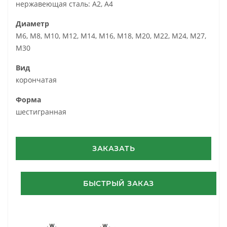
нержавеющая сталь: А2, А4
Диаметр
М6, М8, М10, М12, М14, М16, М18, М20, М22, М24, М27,
М30
Вид
корончатая
Форма
шестигранная
ЗАКАЗАТЬ
БЫСТРЫЙ ЗАКАЗ