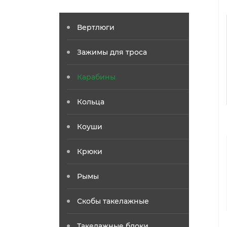
Вертлюги
Зажимы для троса
Карабины
Кольца
Коуши
Крюки
Рымы
Скобы такелажные
Такелажные блоки