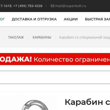
17-1618
,
+7 (499) 703-4338
mail@superbolt.ru
ОГ
ДОСТАВКА И ОТГРУЗКА
АКЦИИ
БЫСТРАЯ ЗА
|
ТАКЕЛАЖ
|
КАРАБИНЫ
|
Карабин со специальной заще
Карабин 