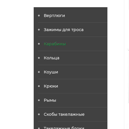
Вертлюги
Зажимы для троса
Карабины
Кольца
Коуши
Крюки
Рымы
Скобы такелажные
Такелажные блоки