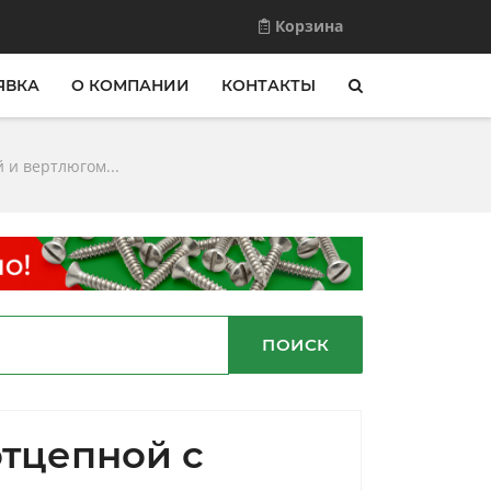
Корзина
ЯВКА
О КОМПАНИИ
КОНТАКТЫ
 и вертлюгом...
ПОИСК
отцепной с