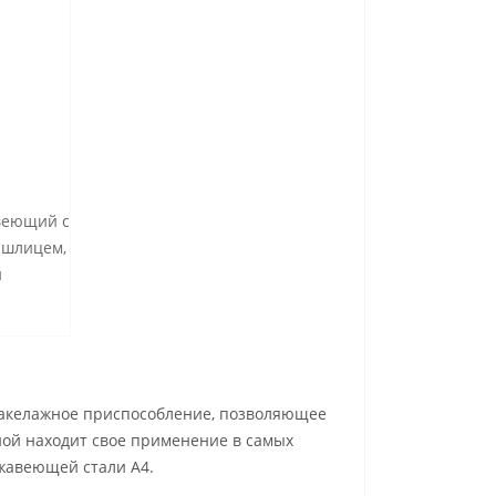
авеющий с
 шлицем,
и
такелажное приспособление, позволяющее
ной находит свое применение в самых
жавеющей стали А4.