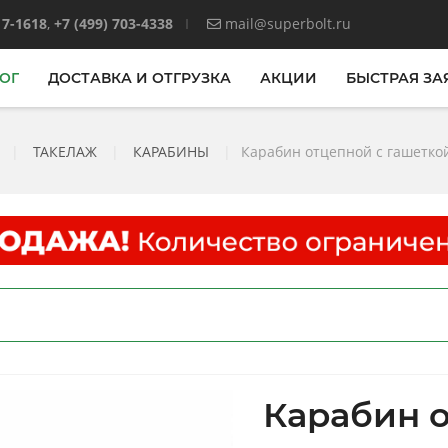
17-1618
,
+7 (499) 703-4338
mail@superbolt.ru
ОГ
ДОСТАВКА И ОТГРУЗКА
АКЦИИ
БЫСТРАЯ ЗА
|
ТАКЕЛАЖ
|
КАРАБИНЫ
|
Карабин отцепной с гашеткой
Карабин 