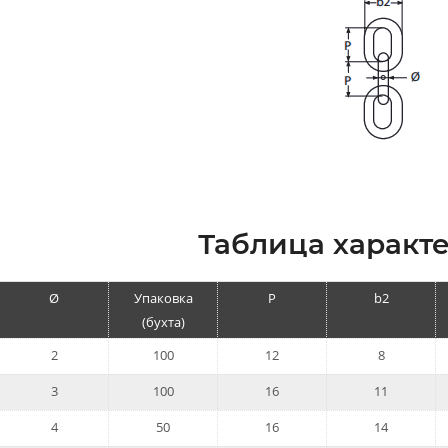
Таблица характе
Ø
Упаковка
P
b2
(бухта)
2
100
12
8
3
100
16
11
4
50
16
14