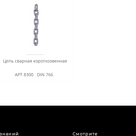
Цепь сварная короткозвенная
АРТ 8300 DIN 766
 знаний
Смотрите