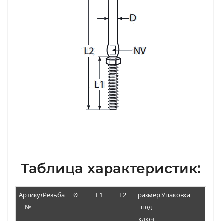
Таблица характеристик:
Артикул
Резьба
Ø
L1
L2
размер
Упаковка
№
под
ключ