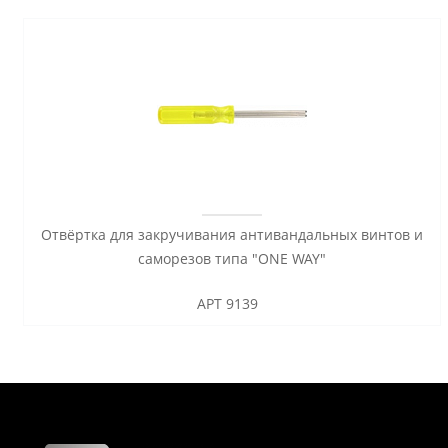
Отвёртка для закручивания антивандальных винтов и
саморезов типа "ONE WAY"
АРТ 9139