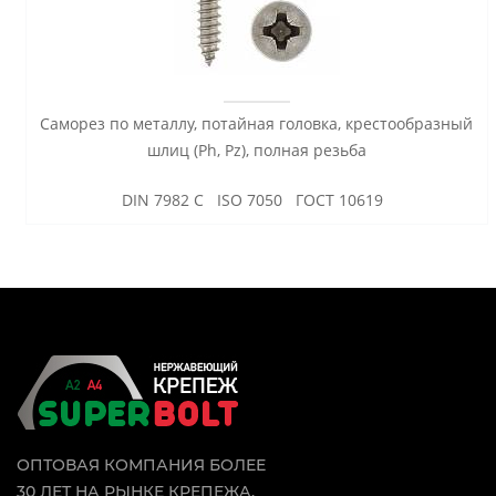
Саморез по металлу, потайная головка, крестообразный
шлиц (Ph, Pz), полная резьба
DIN 7982 C ISO 7050 ГОСТ 10619
ОПТОВАЯ КОМПАНИЯ БОЛЕЕ
30 ЛЕТ НА РЫНКЕ КРЕПЕЖА.