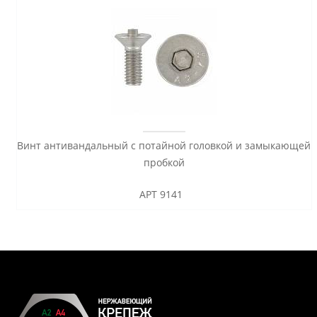
Винт антивандальный с потайной головкой и замыкающей
пробкой
АРТ 9141