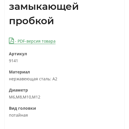
замыкающей
пробкой
- PDF-версия товара
Артикул
9141
Материал
нержавеющая сталь: А2
Диаметр
М6,М8,М10,М12
Вид головки
потайная