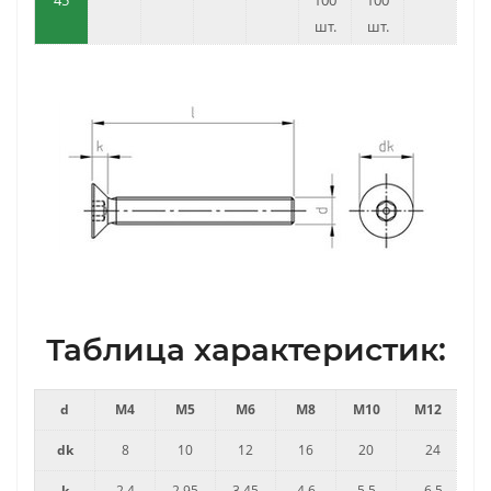
шт.
шт.
Таблица характеристик:
d
M4
M5
M6
M8
M10
M12
dk
8
10
12
16
20
24
k
2.4
2.95
3.45
4.6
5.5
6.5