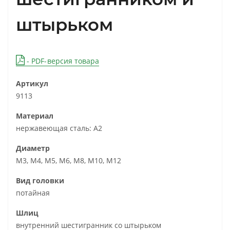
штырьком
- PDF-версия товара
Артикул
9113
Материал
нержавеющая сталь: А2
Диаметр
М3, М4, М5, М6, М8, М10, М12
Вид головки
потайная
Шлиц
внутренний шестигранник со штырьком