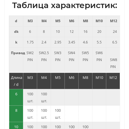
Таблица характеристик:
d
M3
M4
M5
M6
M8
M10
M12
dk
6
8
10
12
16
20
24
k
1.75
2.4
2.95
3.45
4.6
5.5
6.5
Привод
SW2
SW2.5
SW3
SW4
SW5
SW6
PIN
PIN
PIN
PIN
PIN
PIN
SW8
PIN
Длина
M3
M4
M5
M6
M8
M10
M12
/ d
6
100
100
шт.
шт.
8
100
100
100
шт.
шт.
шт.
10
100
100
100
100
100