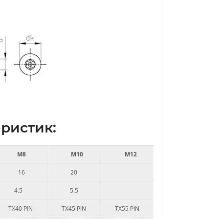
ристик:
M8
M10
M12
16
20
4.5
5.5
TX40 PIN
TX45 PIN
TX55 PIN