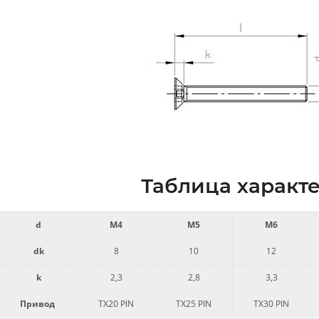
Таблица характе
d
M4
M5
M6
dk
8
10
12
k
2,3
2,8
3,3
Привод
TX20 PIN
TX25 PIN
TX30 PIN