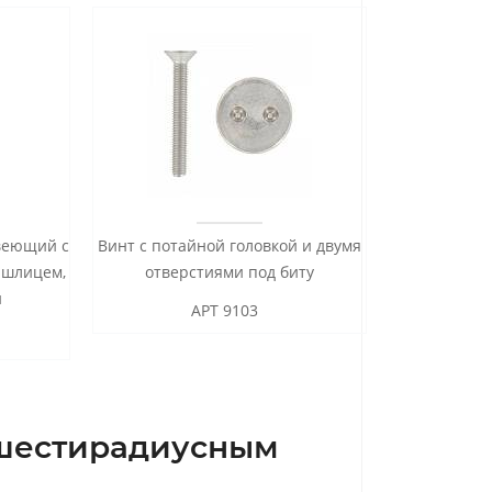
авеющий с
Винт с потайной головкой и двумя
Винт по
 шлицем,
отверстиями под биту
внутренни
и
АРТ 9103
с шестирадиусным