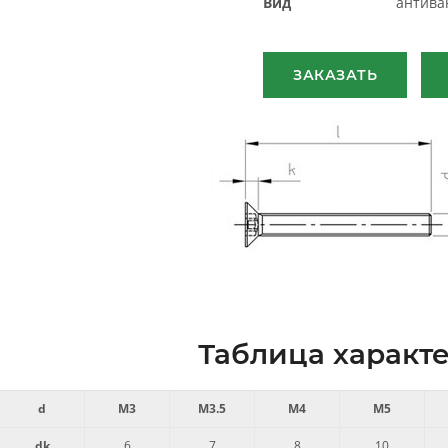
Вид
антива
ЗАКАЗАТЬ
Таблица характе
d
M3
M3.5
M4
M5
dk
6
7
8
10