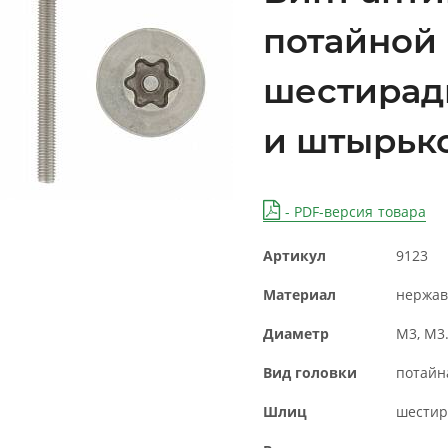
потайной 
шестирад
и штырьк
- PDF-версия товара
Артикул
9123
Материал
нержав
Диаметр
М3, М3.
Вид головки
потайн
Шлиц
шестир