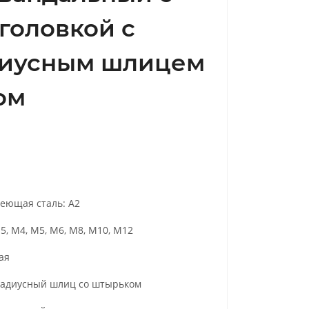
головкой с
иусным шлицем
ом
еющая сталь: А2
5, М4, М5, М6, М8, М10, М12
ая
адиусный шлиц со штырьком