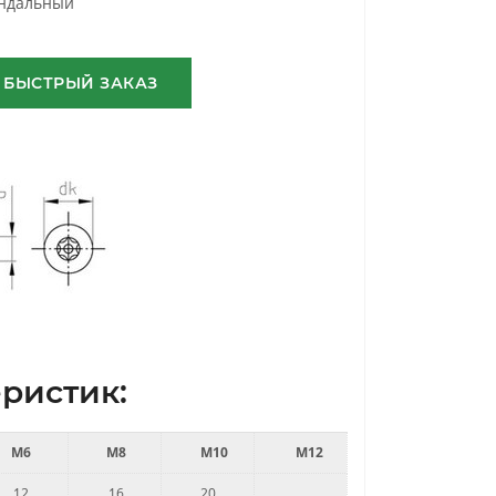
ндальный
БЫСТРЫЙ ЗАКАЗ
ристик:
M6
M8
M10
M12
12
16
20