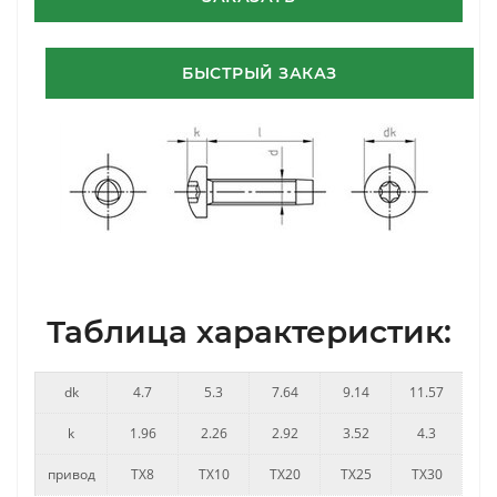
БЫСТРЫЙ ЗАКАЗ
Таблица характеристик:
dk
4.7
5.3
7.64
9.14
11.57
k
1.96
2.26
2.92
3.52
4.3
привод
TX8
TX10
TX20
TX25
TX30