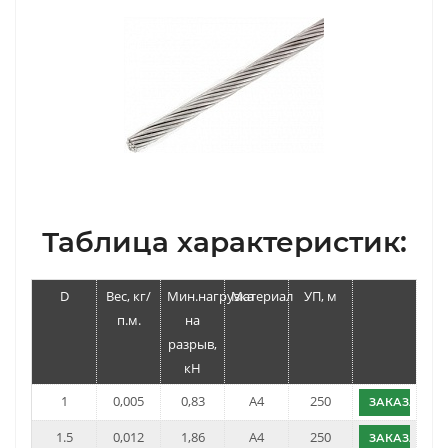
Таблица характеристик:
D
Вес, кг/
Мин.нагрузка
Материал
УП, м
п.м.
на
разрыв,
кН
1
0,005
0,83
A4
250
ЗАКАЗАТЬ
1.5
0,012
1,86
A4
250
ЗАКАЗАТЬ