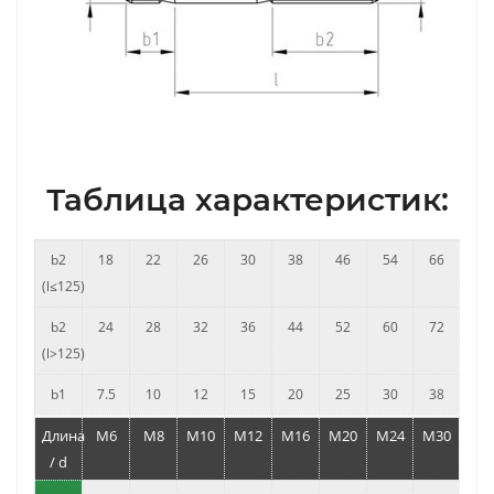
Таблица характеристик:
b2
18
22
26
30
38
46
54
66
(l≤125)
b2
24
28
32
36
44
52
60
72
(l>125)
b1
7.5
10
12
15
20
25
30
38
Длина
M6
M8
M10
M12
M16
M20
M24
M30
/ d