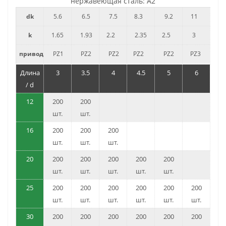
нержавеющая сталь: A2
dk
5.6
6.5
7.5
8.3
9.2
11
k
1.65
1.93
2.2
2.35
2.5
3
привод
PZ1
PZ2
PZ2
PZ2
PZ2
PZ3
Длина
3
3.5
4
4.5
5
6
/ d
12
200
200
шт.
шт.
16
200
200
200
шт.
шт.
шт.
20
200
200
200
200
200
шт.
шт.
шт.
шт.
шт.
25
200
200
200
200
200
200
шт.
шт.
шт.
шт.
шт.
шт.
30
200
200
200
200
200
200