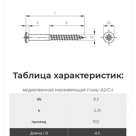
Таблица характеристик:
медированная нержавеющая сталь: A2/CU
dk
8.3
k
2.35
привод
PZ2
Длина / d
4.5