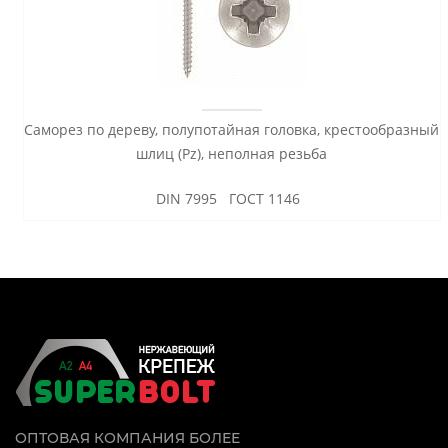
Саморез по дереву, полупотайная головка, крестообразный
шлиц (Pz), неполная резьба
DIN 7995 ГОСТ 1146
ОПТОВАЯ КОМПАНИЯ БОЛЕЕ