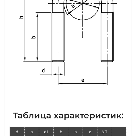
Таблица характеристик:
d
a
d1
b
h
e
УП