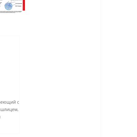
авеющий с
 шлицем,
и