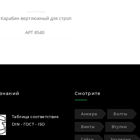
Карабин вертлюжный для строп
АРТ 8540
 знаний
Смотрите
Анкера
Болты
Таблица соответствия
DIN - ГОСТ - ISO
Винты
Втулки
Гайки
Заклепки