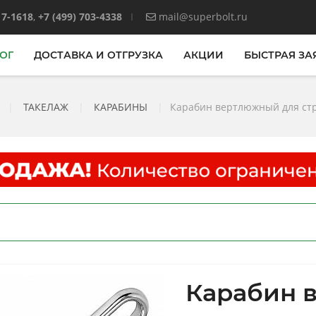
17-1618
,
+7 (499) 703-4338
mail@superbolt.ru
ОГ
ДОСТАВКА И ОТГРУЗКА
АКЦИИ
БЫСТРАЯ ЗА
|
ТАКЕЛАЖ
|
КАРАБИНЫ
|
Карабин вертлюжный для стр
Карабин 