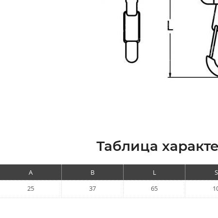
Таблица характе
A
B
L
S
25
37
65
1