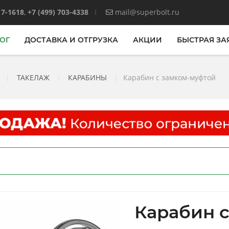
17-1618
,
+7 (499) 703-4338
mail@superbolt.ru
ОГ
ДОСТАВКА И ОТГРУЗКА
АКЦИИ
БЫСТРАЯ ЗА
|
ТАКЕЛАЖ
|
КАРАБИНЫ
|
Карабин с замком-муфтой
Карабин 