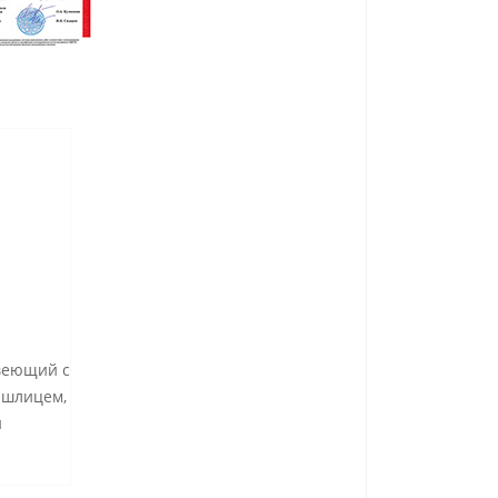
авеющий с
 шлицем,
и