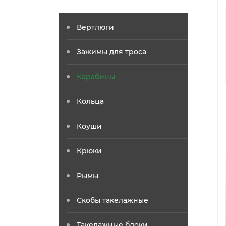
Вертлюги
Зажимы для троса
Карабины
Кольца
Коуши
Крюки
Рымы
Скобы такелажные
Такелажные блоки