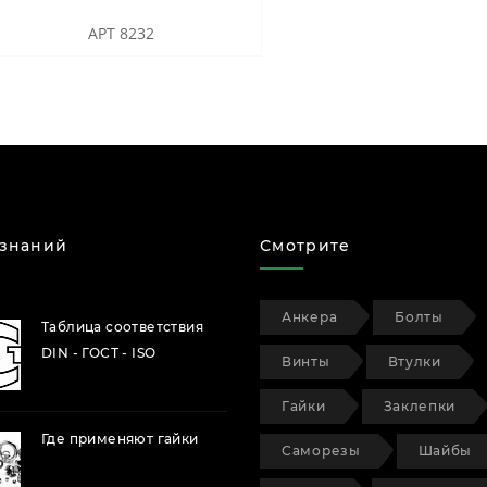
АРТ 8232
 знаний
Смотрите
Анкера
Болты
Таблица соответствия
DIN - ГОСТ - ISO
Винты
Втулки
Гайки
Заклепки
Где применяют гайки
Саморезы
Шайбы