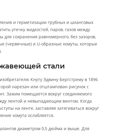
пления и герметизации трубных и шланговых
тить утечку жидкостей, паров, газов между
 для сохранения равномерного, без зазоров,
ые (червячные) и U-образные хомуты, которые
.
ржавеющей стали
изобретателю Кнуту Эдвину Бергстрему в 1896
торой нарезан или отштампован рисунок с
т. Зажим помещается вокруг соединяемого
между лентой и невыпадающим винтом. Когда
ступы на ленте, заставляя затягиваться вокруг
ение хомута ослабляется.
шлангов диаметром 0,5 дюйма и выше. Для