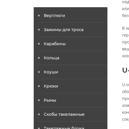
над
или
без
Вертлюги
В 
Зажимы для троса
гер
пр
Карабины
вещ
хоз
Кольца
U
Коуши
U-о
Крюки
обо
при
Рымы
хом
кон
Скобы такелажные
сое
Такелажные блоки