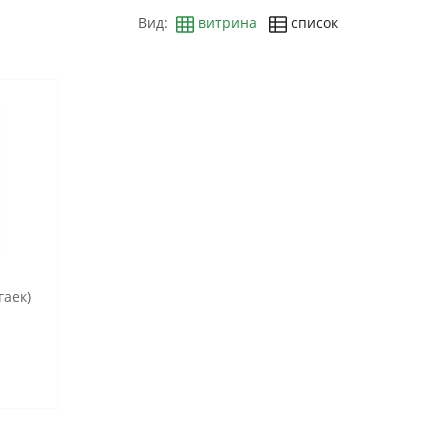
Вид:
витрина
список
гаек)