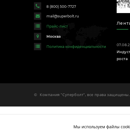
8 (800) 500-7727
mail@superbolt.ru
Лент
Прайс-лист
Москва
07.08.
Политика конфиденциальности
Индус
роста
©
Компания "Суперболт", все права защищены.
Мы используем файлы cooki