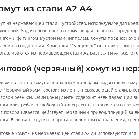
омут из стали A2 A4
ут из нержавеющей стали – устройство, используемое для кре
динений. Задача большинства хомутов для шлангов – предотвра
нгом и фитингом, муфтой или ниппелем. Хомуты предназначены
ления в соединении. Компания "Суперболт" поставляет винтов
отавливаются из нержавеющей стали А2 (AISI 304) и А4 (AISI 316)
интовой (червячный) хомут из не
вый патент на хомут с червячным приводом выдан шведскому 
у. Червячный хомут состоит из ленты нержавеющей стали, в ко
товой резьбой. Один конец ленты содержит невыпадающий вин
нга или трубки, а свободный конец ленты вставляется в паз 
т поворачивается, действует червячный привод, тянущий за вы
нга. Если винт крутить в противоположном направлении, крепл
товые хомуты из нержавеющей стали А2 А4 используются для 