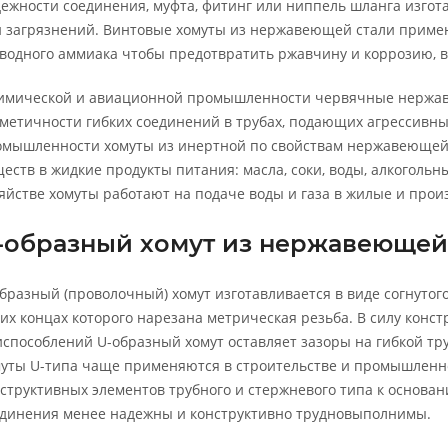
ежности соединения, муфта, фитинг или ниппель шланга изгота
 загрязнений. Винтовые хомуты из нержавеющей стали примен
водного аммиака чтобы предотвратить ржавчину и коррозию, в
химической и авиационной промышленности червячные нержа
метичности гибких соединений в трубах, подающих агрессивны
омышленности хомуты из инертной по свойствам нержавеющей
еств в жидкие продукты питания: масла, соки, воды, алкоголь
яйстве хомуты работают на подаче воды и газа в жилые и про
-образный хомут из нержавеющей
бразный (проволочный) хомут изготавливается в виде согнутог
их концах которого нарезана метрическая резьба. В силу конс
способлений U-образный хомут оставляет зазоры на гибкой тру
уты U-типа чаще применяются в строительстве и промышленн
структивных элементов трубного и стержневого типа к основани
динения менее надежны и конструктивно трудновыполнимы.