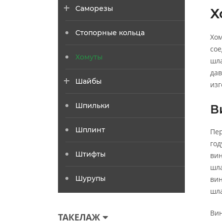
Саморезы
Х
Стопорные кольца
Хом
сое
Хомуты
шла
дав
Шайбы
изг
Шпильки
В
Шплинт
Пер
год
Штифты
вин
шла
Шурупы
вин
шла
Вин
ТАКЕЛАЖ