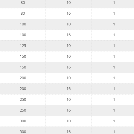
80
10
1
80
16
1
100
10
1
100
16
1
125
10
1
150
10
1
150
16
1
200
10
1
200
16
1
250
10
1
250
16
1
300
10
1
300
16
1