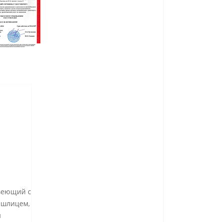
авеющий с
 шлицем,
и