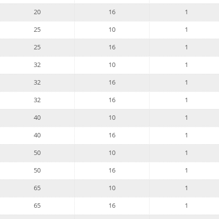
20
16
1
25
10
1
25
16
1
32
10
1
32
16
1
32
16
1
40
10
1
40
16
1
50
10
1
50
16
1
65
10
1
65
16
1