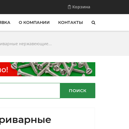
Корзина
ЯВКА
О КОМПАНИИ
КОНТАКТЫ
иварные нержавеющие...
ПОИСК
риварные