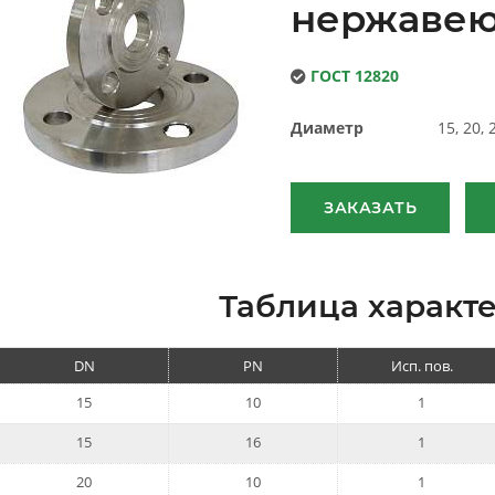
нержаве
ГОСТ 12820
Диаметр
15, 20, 
ЗАКАЗАТЬ
Таблица характе
DN
PN
Исп. пов.
15
10
1
15
16
1
20
10
1