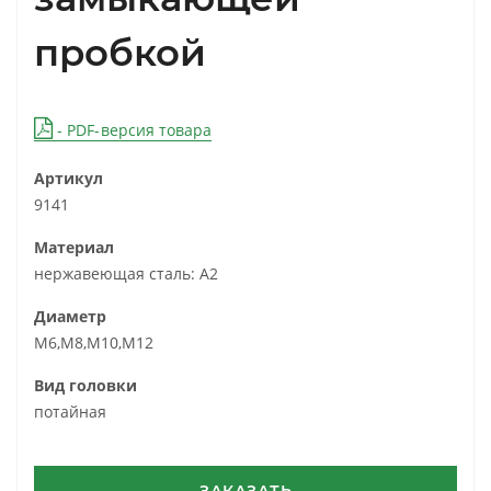
пробкой
- PDF-версия товара
Артикул
9141
Материал
нержавеющая сталь: А2
Диаметр
М6,М8,М10,М12
Вид головки
потайная