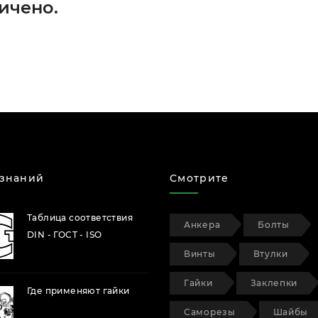
ичено.
 знаний
Смотрите
Таблица соответствия
Анкера
Болты
DIN - ГОСТ - ISO
Винты
Втулки
Гайки
Заклепки
Где применяют гайки
Саморезы
Шайбы